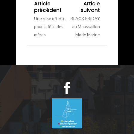
Article
Article
précédent
suivant
Une rose offerte
BLACK FRIDAY
pour la fête des
au Moussaillon
mères
Mode Marine