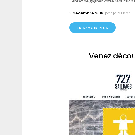
Tentez de gagner votre réduction l
3 décembre 2018
par
joia UCC
EN SAVOIR PLUS
Venez découv