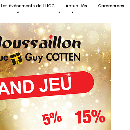
Les évènements de L’UCC
Actualités
Commerces
rand jeu de Noël jusqu’au 15 décemb