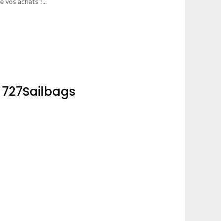
 vos achats !...
r 727Sailbags