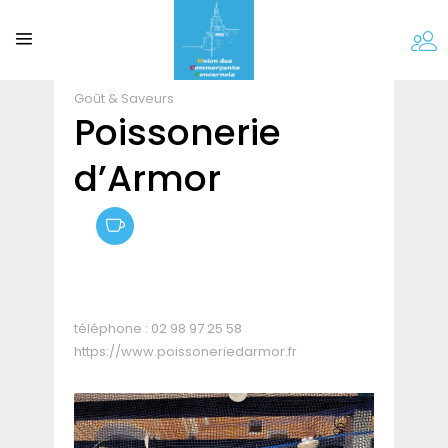
Partager
Goût & Saveurs
Poissonerie
d’Armor
téléphone :
02 98 97 25 58
https://www.poissoneriedarmor.fr