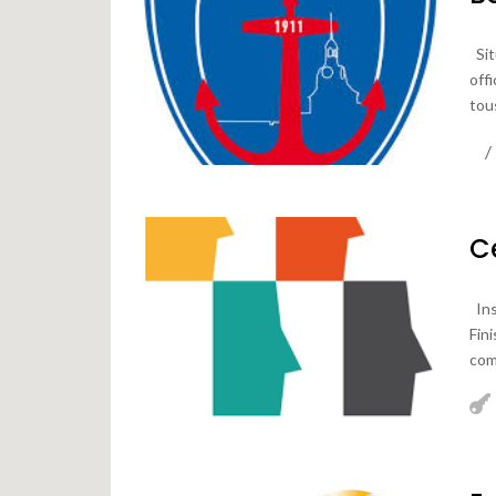
Sit
off
tou
C
Ins
Fin
com