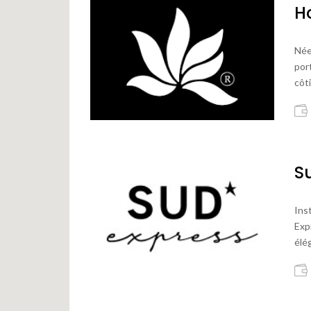
H
Née
port
côti
S
Ins
Exp
élé