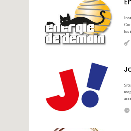
E
Ins
Con
les 
J
Sit
mag
accu