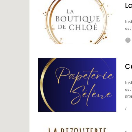
L
Ins
est 
C
Ins
est
pro