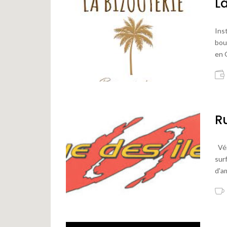
La
Ins
bou
en 
R
Vér
sur
d'am