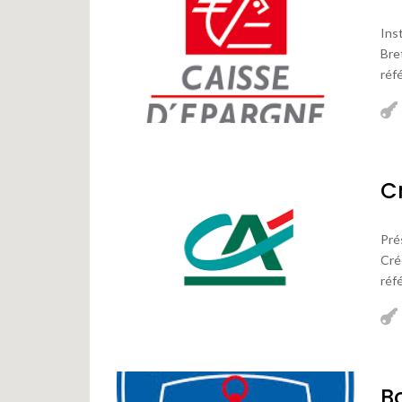
Ins
Bre
réfé
C
Pré
Cré
réfé
B