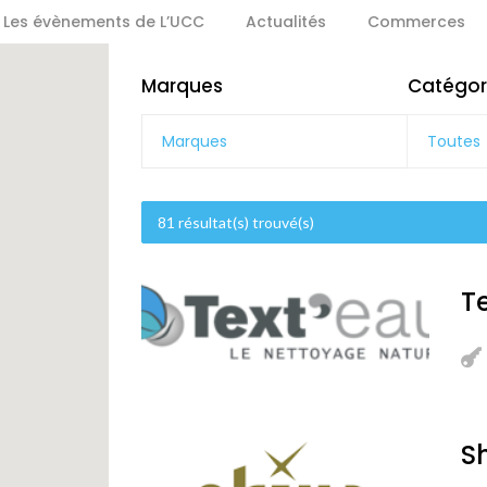
Les évènements de L’UCC
Actualités
Commerces
Marques
Catégor
Toutes
81
résultat(s) trouvé(s)
T
S