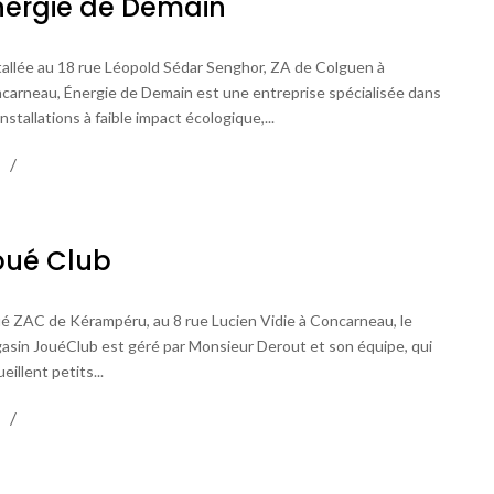
nergie de Demain
tallée au 18 rue Léopold Sédar Senghor, ZA de Colguen à
carneau, Énergie de Demain est une entreprise spécialisée dans
installations à faible impact écologique,...
oué Club
ué ZAC de Kérampéru, au 8 rue Lucien Vidie à Concarneau, le
asin JouéClub est géré par Monsieur Derout et son équipe, qui
eillent petits...