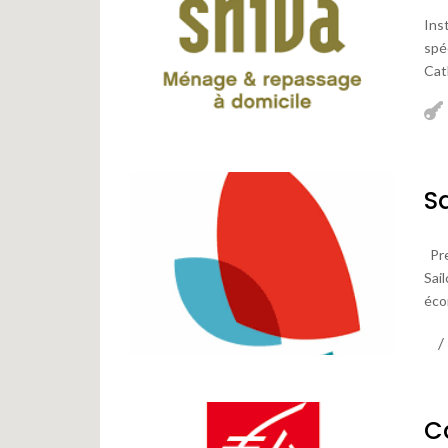
Ins
spé
Cat
S
Pre
Sai
éco
C